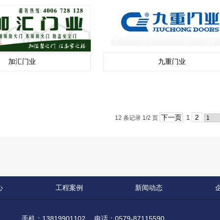
加汇门业
九重门业
下一页
1
2
12 条记录 1/2 页
心
工程案例
新闻动态
手机：13819901102 电话：0579-87115590