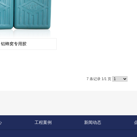
铝蜂窝专用胶
7 条记录 1/1 页
心
工程案例
新闻动态